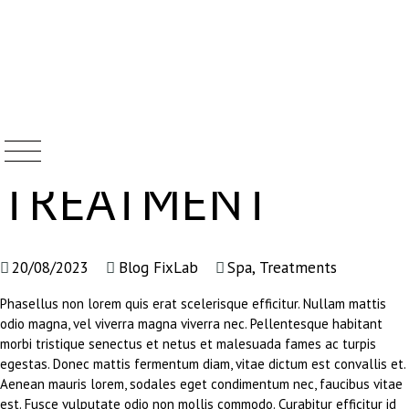
AYURVEDIC SPA
Skip
to
content
TREATMENT
20/08/2023
Blog FixLab
Spa
,
Treatments
Phasellus non lorem quis erat scelerisque efficitur. Nullam mattis
odio magna, vel viverra magna viverra nec. Pellentesque habitant
morbi tristique senectus et netus et malesuada fames ac turpis
egestas. Donec mattis fermentum diam, vitae dictum est convallis et.
Aenean mauris lorem, sodales eget condimentum nec, faucibus vitae
est. Fusce vulputate odio non mollis commodo. Curabitur efficitur id