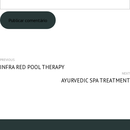
A carregar...
NAVEGAÇÃO
PREVIOUS
INFRA RED POOL THERAPY
DE
NEXT
AYURVEDIC SPA TREATMENT
ARTIGOS