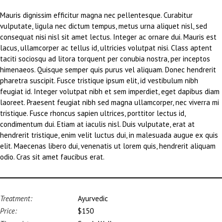
Mauris dignissim efficitur magna nec pellentesque. Curabitur
vulputate, ligula nec dictum tempus, metus urna aliquet nisl, sed
consequat nisi nisl sit amet lectus. Integer ac ornare dui. Mauris est
lacus, ullamcorper ac tellus id, ultricies volutpat nisi. Class aptent
taciti sociosqu ad litora torquent per conubia nostra, per inceptos
himenaeos. Quisque semper quis purus vel aliquam. Donec hendrerit
pharetra suscipit. Fusce tristique ipsum elit, id vestibulum nibh
feugiat id. Integer volutpat nibh et sem imperdiet, eget dapibus diam
laoreet. Praesent feugiat nibh sed magna ullamcorper, nec viverra mi
tristique. Fusce rhoncus sapien ultrices, porttitor lectus id,
condimentum dui. Etiam at iaculis nisl. Duis vulputate, erat at
hendrerit tristique, enim velit luctus dui, in malesuada augue ex quis
elit. Maecenas libero dui, venenatis ut lorem quis, hendrerit aliquam
odio. Cras sit amet faucibus erat.
Treatment:
Ayurvedic
Price:
$150