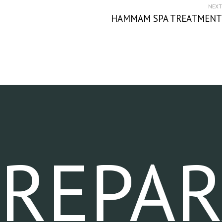
DE
NEXT
HAMMAM SPA TREATMENT
ARTIGOS
A carregar...
REPA