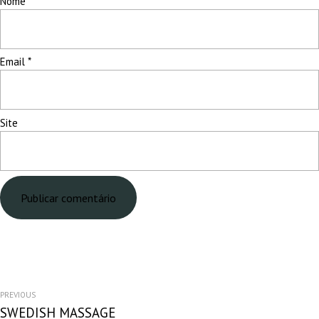
Nome
*
Email
*
Site
NAVEGAÇÃO
PREVIOUS
SWEDISH MASSAGE